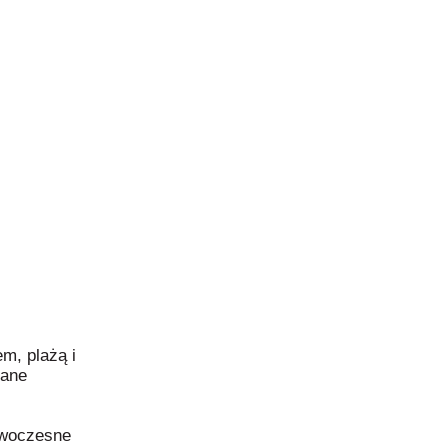
m, plażą i
iane
owoczesne