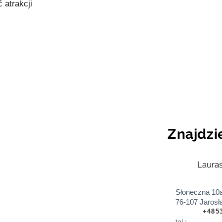
 atrakcji
Znajdzie
Laurasa
Słoneczna 10
76-107 Jarosł
+485
tel.: