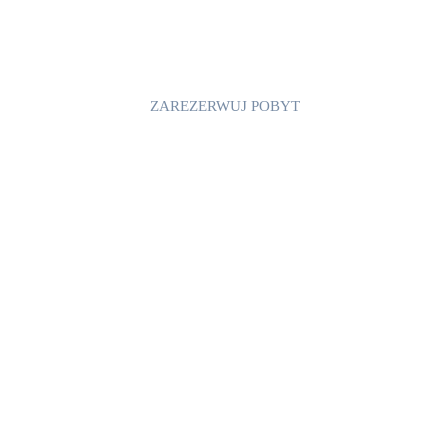
morze i ciesz się zachodem słońca, który
również jest częścią niepowtarzalnych
obrazów, które oferuje i umożliwia pobyt w
Laurasapartment!
ZAREZERWUJ POBYT