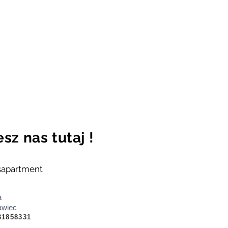
sz nas tutaj !
partment
a
awiec
31858331